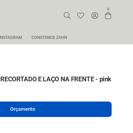
0
Entre com email ou cpf/cnpj
Criar nova conta
INSTAGRAM
CONSTANCE ZAHN
RECORTADO E LAÇO NA FRENTE - pink
Orçamento