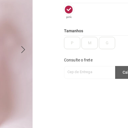
pink
Tamanhos
P
M
G
Consulte o frete
Cep de Entrega
Ca