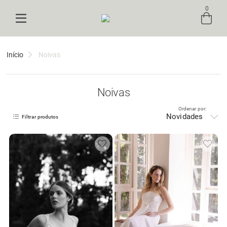
0
Entre com email ou cpf/cnpj
Início
Noivas
Criar nova conta
Noivas
Ordenar por:
Novidades
Filtrar produtos