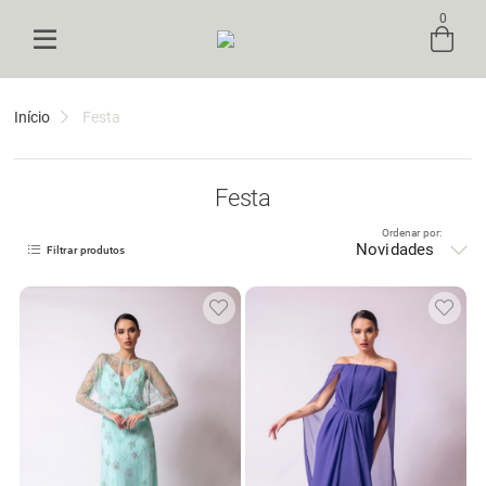
0
Entre com email ou cpf/cnpj
Início
Festa
Criar nova conta
Festa
Ordenar por:
Novidades
Filtrar produtos