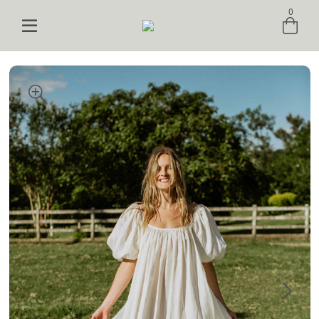
0
Entre com email ou cpf/cnpj
Criar nova conta