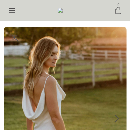
0
Entre com email ou cpf/cnpj
Criar nova conta