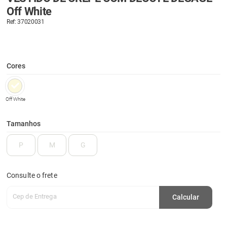
Off White
Ref: 37020031
Cores
Off White
Tamanhos
P
M
G
Consulte o frete
Cep de Entrega
Calcular