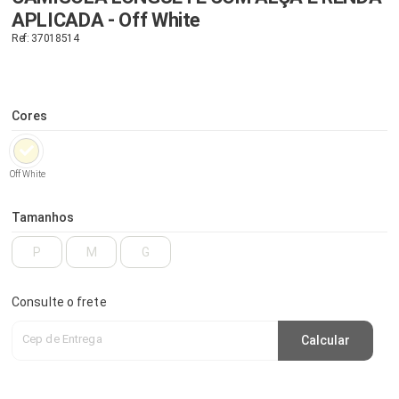
APLICADA - Off White
Ref: 37018514
Cores
Off White
Tamanhos
P
M
G
Consulte o frete
Cep de Entrega
Calcular